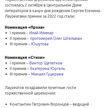
состоялась 2 октября в Центральном Доме
литераторов в канун дня рождения Сергея Есенина.
Лауреатами премии за 2022 год стали:
Номинация «Проза»
I премия –
Илай Илимар
II премия –
протоиерей Олег Штельман
III премия –
Юшутова
Номинация «Стихи»
I премия –
Виктор Щепетков
II премия –
Екатерина Юргель
III премия –
Михаил Гуцериев
Лауреатов поздравили почетные гости
торжественной церемонии:
Константин Петрович Воронцов – ведущий