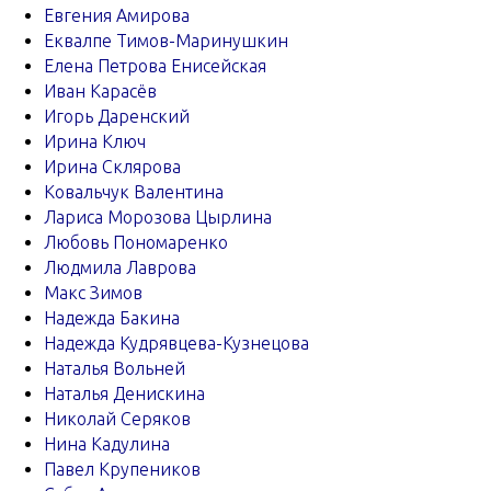
Евгения Амирова
Еквалпе Тимов-Маринушкин
Елена Петрова Енисейская
Иван Карасёв
Игорь Даренский
Ирина Ключ
Ирина Склярова
Ковальчук Валентина
Лариса Морозова Цырлина
Любовь Пономаренко
Людмила Лаврова
Макс Зимов
Надежда Бакина
Надежда Кудрявцева-Кузнецова
Наталья Вольней
Наталья Денискина
Николай Серяков
Нина Кадулина
Павел Крупеников