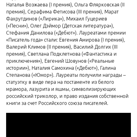
Наталья Возжаева (I премия), Ольга Флярковская (II
премия), Серафима Фетисова (III премия), Марат
Фахрутдинов («Лирика»), Михаил Гуцериев
(«Песни»), Олег Дэймор (Детская литература»),
Стефания Данилова («Дебют»). Лауреатами премии
«Писатель года» стали: Евгения Амирова (I премия),
Валерий Климов (II премия), Василий Долгих (III
премия), Светлана Подклетнова («Фантастика и
приключения»), Евгений Шовунов («Реальные
истории»), Наталия Самохина («Дебют»), Галина
Степанова («Юмор»). Лауреаты получили награды –
статуэтку в виде пера на постаменте из белого
мрамора, лазурита и яшмы, символизирующих
российский триколор, и право издания собственной
книги за счет Российского союза писателей.