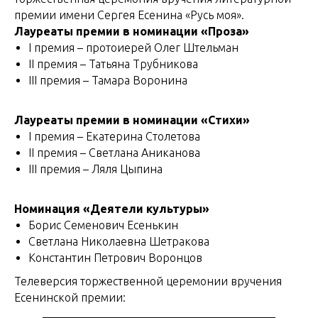
премии имени Сергея Есенина «Русь моя».
Лауреаты премии в номинации «Проза»
I премия – протоиерей Олег Штельман
II премия – Татьяна Трубникова
III премия – Тамара Воронина
Лауреаты премии в номинации «Стихи»
I премия – Екатерина Столетова
II премия – Светлана Аниканова
III премия – Ляля Цыпина
Номинация «Деятели культуры»
Борис Семенович Есенькин
Светлана Николаевна Шетракова
Константин Петрович Воронцов
Телеверсия торжественной церемонии вручения
Есенинской премии: